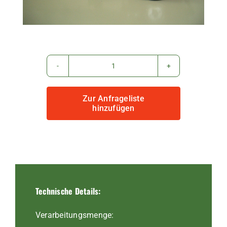
WM-
Mini
Zur Anfrageliste
FU
hinzufügen
Sonderbau
Menge
Technische Details:
Verarbeitungsmenge: