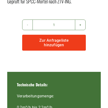
Geprüft für SPCC-Mörtel nach ZTV-ING.
WM-
Variojet
Zur Anfrageliste
FU
hinzufügen
Menge
Technische Details:
Verarbeitungsmenge:
0,2m³/h bis 2,2m³/h